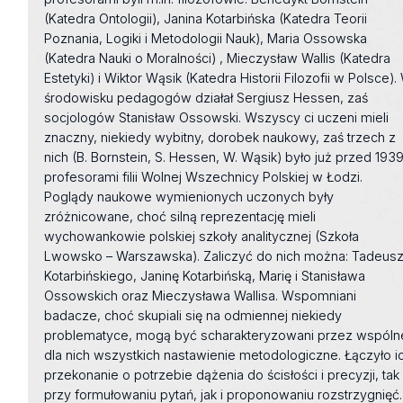
(Katedra Ontologii), Janina Kotarbińska (Katedra Teorii
Poznania, Logiki i Metodologii Nauk), Maria Ossowska
(Katedra Nauki o Moralności) , Mieczysław Wallis (Katedra
Estetyki) i Wiktor Wąsik (Katedra Historii Filozofii w Polsce).
środowisku pedagogów działał Sergiusz Hessen, zaś
socjologów Stanisław Ossowski. Wszyscy ci uczeni mieli
znaczny, niekiedy wybitny, dorobek naukowy, zaś trzech z
nich (B. Bornstein, S. Hessen, W. Wąsik) było już przed 193
profesorami filii Wolnej Wszechnicy Polskiej w Łodzi.
Poglądy naukowe wymienionych uczonych były
zróżnicowane, choć silną reprezentację mieli
wychowankowie polskiej szkoły analitycznej (Szkoła
Lwowsko – Warszawska). Zaliczyć do nich można: Tadeus
Kotarbińskiego, Janinę Kotarbińską, Marię i Stanisława
Ossowskich oraz Mieczysława Wallisa. Wspomniani
badacze, choć skupiali się na odmiennej niekiedy
problematyce, mogą być scharakteryzowani przez wspóln
dla nich wszystkich nastawienie metodologiczne. Łączyło i
przekonanie o potrzebie dążenia do ścisłości i precyzji, tak
przy formułowaniu pytań, jak i proponowaniu rozstrzygnięć.