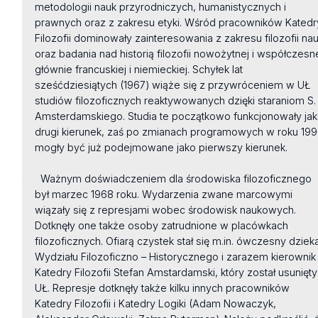
metodologii nauk przyrodniczych, humanistycznych i
prawnych oraz z zakresu etyki. Wśród pracowników Katedr
Filozofii dominowały zainteresowania z zakresu filozofii nau
oraz badania nad historią filozofii nowożytnej i współczesne
głównie francuskiej i niemieckiej. Schyłek lat
sześćdziesiątych (1967) wiąże się z przywróceniem w UŁ
studiów filozoficznych reaktywowanych dzięki staraniom S.
Amsterdamskiego. Studia te początkowo funkcjonowały ja
drugi kierunek, zaś po zmianach programowych w roku 19
mogły być już podejmowane jako pierwszy kierunek.
Ważnym doświadczeniem dla środowiska filozoficznego
był marzec 1968 roku. Wydarzenia zwane marcowymi
wiązały się z represjami wobec środowisk naukowych.
Dotknęły one także osoby zatrudnione w placówkach
filozoficznych. Ofiarą czystek stał się m.in. ówczesny dziek
Wydziału Filozoficzno – Historycznego i zarazem kierownik
Katedry Filozofii Stefan Amstardamski, który został usunięty
UŁ. Represje dotknęły także kilku innych pracowników
Katedry Filozofii i Katedry Logiki (Adam Nowaczyk,