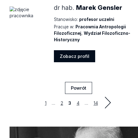
dr hab.
Marek Gensler
Stanowisko:
profesor uczelni
Pracuje w:
Pracownia Antropologii
Filozoficznej
,
Wydział Filozoficzno-
Historyczny
Zobacz profil
Zobacz
profil
Powrót
Strona
first
Strona
Strona
Strona
last
1
…
2
3
4
…
14
poprzedni