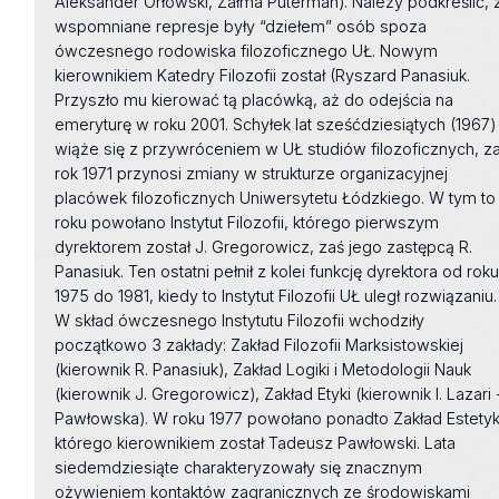
Aleksander Orłowski, Załma Puterman). Należy podkreślić, 
wspomniane represje były “dziełem” osób spoza
ówczesnego rodowiska filozoficznego UŁ. Nowym
kierownikiem Katedry Filozofii został (Ryszard Panasiuk.
Przyszło mu kierować tą placówką, aż do odejścia na
emeryturę w roku 2001. Schyłek lat sześćdziesiątych (1967)
wiąże się z przywróceniem w UŁ studiów filozoficznych, z
rok 1971 przynosi zmiany w strukturze organizacyjnej
placówek filozoficznych Uniwersytetu Łódzkiego. W tym to
roku powołano Instytut Filozofii, którego pierwszym
dyrektorem został J. Gregorowicz, zaś jego zastępcą R.
Panasiuk. Ten ostatni pełnił z kolei funkcję dyrektora od rok
1975 do 1981, kiedy to Instytut Filozofii UŁ uległ rozwiązaniu.
W skład ówczesnego Instytutu Filozofii wchodziły
początkowo 3 zakłady: Zakład Filozofii Marksistowskiej
(kierownik R. Panasiuk), Zakład Logiki i Metodologii Nauk
(kierownik J. Gregorowicz), Zakład Etyki (kierownik I. Lazari 
Pawłowska). W roku 1977 powołano ponadto Zakład Estetyk
którego kierownikiem został Tadeusz Pawłowski. Lata
siedemdziesiąte charakteryzowały się znacznym
ożywieniem kontaktów zagranicznych ze środowiskami