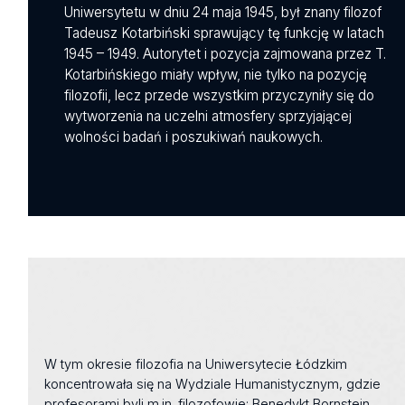
Uniwersytetu w dniu 24 maja 1945, był znany filozof
Tadeusz Kotarbiński sprawujący tę funkcję w latach
1945 – 1949. Autorytet i pozycja zajmowana przez T.
Kotarbińskiego miały wpływ, nie tylko na pozycję
filozofii, lecz przede wszystkim przyczyniły się do
wytworzenia na uczelni atmosfery sprzyjającej
wolności badań i poszukiwań naukowych.
W tym okresie filozofia na Uniwersytecie Łódzkim
koncentrowała się na Wydziale Humanistycznym, gdzie
profesorami byli m.in. filozofowie: Benedykt Bornstein