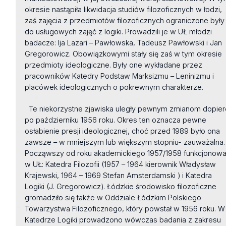
okresie nastąpiła likwidacja studiów filozoficznych w łodzi,
zaś zajęcia z przedmiotów filozoficznych ograniczone były
do usługowych zajęć z logiki. Prowadzili je w UŁ młodzi
badacze: Ija Lazari – Pawłowska, Tadeusz Pawłowski i Jan
Gregorowicz. Obowiązkowymi stały się zaś w tym okresie
przedmioty ideologiczne. Były one wykładane przez
pracowników Katedry Podstaw Marksizmu – Leninizmu i
placówek ideologicznych o pokrewnym charakterze.
Te niekorzystne zjawiska uległy pewnym zmianom dopier
po październiku 1956 roku. Okres ten oznacza pewne
osłabienie presji ideologicznej, choć przed 1989 było ona
zawsze – w mniejszym lub większym stopniu- zauważalna.
Począwszy od roku akademickiego 1957/1958 funkcjonowa
w UŁ: Katedra Filozofii (1957 – 1964 kierownik Władysław
Krajewski, 1964 – 1969 Stefan Amsterdamski ) i Katedra
Logiki (J. Gregorowicz). Łódzkie środowisko filozoficzne
gromadziło się także w Oddziale Łódzkim Polskiego
Towarzystwa Filozoficznego, który powstał w 1956 roku. W
Katedrze Logiki prowadzono wówczas badania z zakresu