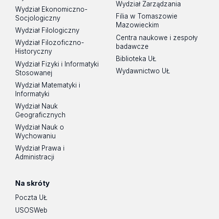
Wydział Zarządzania
Wydział Ekonomiczno-
Filia w Tomaszowie
Socjologiczny
Mazowieckim
Wydział Filologiczny
Centra naukowe i zespoły
Wydział Filozoficzno-
badawcze
Historyczny
Biblioteka UŁ
Wydział Fizyki i Informatyki
Wydawnictwo UŁ
Stosowanej
Wydział Matematyki i
Informatyki
Wydział Nauk
Geograficznych
Wydział Nauk o
Wychowaniu
Wydział Prawa i
Administracji
Na skróty
Poczta UŁ
USOSWeb