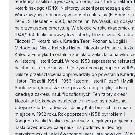
tendencja nasiliła się jeszcze, po odejściu z funkcji rektora T
Kotarbińskiego (1949). Niektórzy uczeni przenoszą się do
Warszawy, inni odchodzą w sposób naturalny (B. Bornstein
1948 , S. Hessen – 1950), jeszcze inni (W. Wąsik) są odsyłan
na przymusową emeryturę. W efekcie w roku akademickim
1949/1950 funkcjonowały trzy katedry filozoficzne: Katedra
Filozofii (T. Kotarbiński), Katedra Teorii Poznania, Logiki i
Metodologii Nauk, Katedra Historii Filozofii w Polsce a także
Katedra Estetyki. Ta ostatnia została przekształcona wkrótc
w Katedrę Historii Sztuki. W roku 1950 zaprzestano rekrutacj
na studia filozoficzne w UŁ (przywrócono ją dopiero w 1967
Dalsze przekształcenia doprowadziły do powstania Katedr
Historii Filozofii (1954 – 1956 Katedra Historii Filozofii i Myśli
Społecznej), która stała się, poza Katedrą Logiki, jedyną
katedrą z zakresu nauk filozoficznych. Ten “złoty okres”
filozofii w UŁ kończy ostatecznie i niejako symbolicznie
odejście z łodzi Tadeusza i Janiny Kotarbińskich, co miało
miejsce w 1952 roku. Rok poprzedni (1951) był rokiem I
Kongresu Nauki Polskiej i wiązał się z oficjalnym podjęciem
hasła przebudowy całej nauki, na podstawie ideologii
marksistowskiej, w jej ówczesnej wersji stalinowskiej. W t