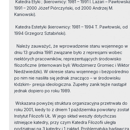
Katedra Etyki ; (kierownicy: 1981 – 1991 I. Lazari – Pawłowska
1991 – 2000 Józef Piórczyński, od 2000 Andrzej M.
Kaniowski).
Katedra Estetyki (kierownicy: 1981 – 1994 T. Pawłowski, od
1994 Grzegorz Sztabiński).
Należy zauważyć, że wprowadzenie stanu wojennego w
dniu 13 grudnia 1981 związane było z represjami wobec
niektórych pracowników, reprezentujących środowisko
filozoficzne (internowani byli: Włodzimierz Gromiec i Wiktor
Niedźwiedzki). W okresie stanu wojennego i bezpośrednio
po nim nie nasiliła się jednak znacząco – w środowisku
łódzkim- presja ideologiczna. Zupełny zanik tejże nastąpił
jednak dopiero po roku 1989.
Wskazana powyżej struktura organizacyjna przetrwała do
roku 2001, kiedy to z dniem 1 października powołany został
Instytut Filozofii UŁ. W jego skład weszły dotychczas
istniejące katedry, przy czym Katedra Filozofii uległa
podziałowi na 3 katedry i 1 zakład. Problematyka badawcza 