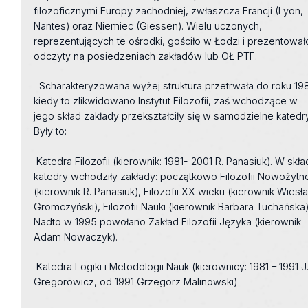
filozoficznymi Europy zachodniej, zwłaszcza Francji (Lyon,
Nantes) oraz Niemiec (Giessen). Wielu uczonych,
reprezentujących te ośrodki, gościło w Łodzi i prezentował
odczyty na posiedzeniach zakładów lub OŁ PTF.
Scharakteryzowana wyżej struktura przetrwała do roku 198
kiedy to zlikwidowano Instytut Filozofii, zaś wchodzące w
jego skład zakłady przekształciły się w samodzielne katedry
Były to:
Katedra Filozofii (kierownik: 1981- 2001 R. Panasiuk). W skła
katedry wchodziły zakłady: początkowo Filozofii Nowożytn
(kierownik R. Panasiuk), Filozofii XX wieku (kierownik Wiesł
Gromczyński), Filozofii Nauki (kierownik Barbara Tuchańska)
Nadto w 1995 powołano Zakład Filozofii Języka (kierownik
Adam Nowaczyk).
Katedra Logiki i Metodologii Nauk (kierownicy: 1981 – 1991 J
Gregorowicz, od 1991 Grzegorz Malinowski)