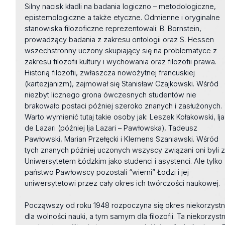
Silny nacisk kładli na badania logiczno – metodologiczne,
epistemologiczne a także etyczne. Odmienne i oryginalne
stanowiska filozoficzne reprezentowali: B. Bornstein,
prowadzący badania z zakresu ontologii oraz S. Hessen
wszechstronny uczony skupiający się na problematyce z
zakresu filozofii kultury i wychowania oraz filozofii prawa.
Historią filozofii, zwłaszcza nowożytnej francuskiej
(kartezjanizm), zajmował się Stanisław Czajkowski. Wśród
niezbyt licznego grona ówczesnych studentów nie
brakowało postaci później szeroko znanych i zasłużonych.
Warto wymienić tutaj takie osoby jak: Leszek Kołakowski, Ija
de Lazari (później Ija Lazari – Pawłowska), Tadeusz
Pawłowski, Marian Przełęcki i Klemens Szaniawski. Wśród
tych znanych później uczonych wszyscy związani oni byli 
Uniwersytetem Łódzkim jako studenci i asystenci. Ale tylko
państwo Pawłowscy pozostali “wierni” Łodzi i jej
uniwersytetowi przez cały okres ich twórczości naukowej.
Począwszy od roku 1948 rozpoczyna się okres niekorzyst
dla wolności nauki, a tym samym dla filozofii. Ta niekorzyst