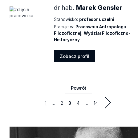
dr hab.
Marek Gensler
Stanowisko:
profesor uczelni
Pracuje w:
Pracownia Antropologii
Filozoficznej
,
Wydział Filozoficzno-
Historyczny
Zobacz profil
Zobacz
profil
Powrót
Strona
first
Strona
Strona
Strona
last
1
…
2
3
4
…
14
poprzedni