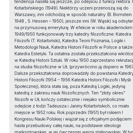
tendencja nasiliła się jeszcze, po odejściu z funkcji rektora T
Kotarbińskiego (1949). Niektórzy uczeni przenoszą się do
Warszawy, inni odchodzą w sposób naturalny (B. Bornstein
1948 , S. Hessen – 1950), jeszcze inni (W. Wąsik) są odsyłan
na przymusową emeryturę. W efekcie w roku akademickim
1949/1950 funkcjonowały trzy katedry filozoficzne: Katedra
Filozofii (T. Kotarbiński), Katedra Teorii Poznania, Logiki i
Metodologii Nauk, Katedra Historii Filozofii w Polsce a także
Katedra Estetyki. Ta ostatnia została przekształcona wkrótc
w Katedrę Historii Sztuki. W roku 1950 zaprzestano rekrutacj
na studia filozoficzne w UŁ (przywrócono ją dopiero w 1967
Dalsze przekształcenia doprowadziły do powstania Katedr
Historii Filozofii (1954 – 1956 Katedra Historii Filozofii i Myśli
Społecznej), która stała się, poza Katedrą Logiki, jedyną
katedrą z zakresu nauk filozoficznych. Ten “złoty okres”
filozofii w UŁ kończy ostatecznie i niejako symbolicznie
odejście z łodzi Tadeusza i Janiny Kotarbińskich, co miało
miejsce w 1952 roku. Rok poprzedni (1951) był rokiem I
Kongresu Nauki Polskiej i wiązał się z oficjalnym podjęciem
hasła przebudowy całej nauki, na podstawie ideologii
marksistowskiej, w jej ówczesnej wersji stalinowskiej. W t