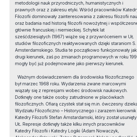
metodologii nauk przyrodniczych, humanistycznych i
prawnych oraz z zakresu etyki. Wśród pracowników Katedr
Filozofii dominowały zainteresowania z zakresu filozofii nau
oraz badania nad historią filozofii nowożytnej i współczesne
głównie francuskiej i niemieckiej. Schyłek lat
sześćdziesiątych (1967) wiąże się z przywróceniem w UŁ
studiów filozoficznych reaktywowanych dzięki staraniom S.
Amsterdamskiego. Studia te początkowo funkcjonowały ja
drugi kierunek, zaś po zmianach programowych w roku 19
mogły być już podejmowane jako pierwszy kierunek.
Ważnym doświadczeniem dla środowiska filozoficznego
był marzec 1968 roku. Wydarzenia zwane marcowymi
wiązały się z represjami wobec środowisk naukowych.
Dotknęły one także osoby zatrudnione w placówkach
filozoficznych. Ofiarą czystek stał się m.in. ówczesny dziek
Wydziału Filozoficzno – Historycznego i zarazem kierownik
Katedry Filozofii Stefan Amstardamski, który został usunięty
UŁ. Represje dotknęły także kilku innych pracowników
Katedry Filozofii i Katedry Logiki (Adam Nowaczyk,