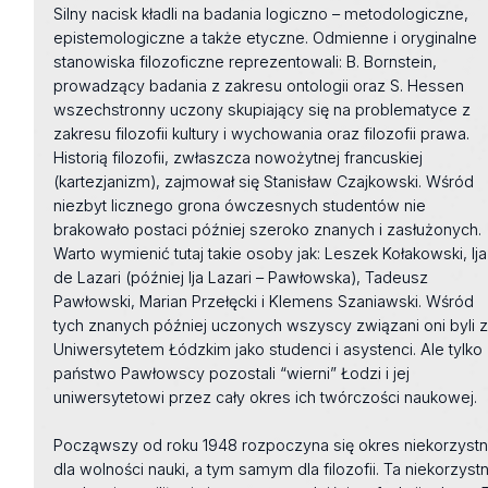
Silny nacisk kładli na badania logiczno – metodologiczne,
epistemologiczne a także etyczne. Odmienne i oryginalne
stanowiska filozoficzne reprezentowali: B. Bornstein,
prowadzący badania z zakresu ontologii oraz S. Hessen
wszechstronny uczony skupiający się na problematyce z
zakresu filozofii kultury i wychowania oraz filozofii prawa.
Historią filozofii, zwłaszcza nowożytnej francuskiej
(kartezjanizm), zajmował się Stanisław Czajkowski. Wśród
niezbyt licznego grona ówczesnych studentów nie
brakowało postaci później szeroko znanych i zasłużonych.
Warto wymienić tutaj takie osoby jak: Leszek Kołakowski, Ija
de Lazari (później Ija Lazari – Pawłowska), Tadeusz
Pawłowski, Marian Przełęcki i Klemens Szaniawski. Wśród
tych znanych później uczonych wszyscy związani oni byli 
Uniwersytetem Łódzkim jako studenci i asystenci. Ale tylko
państwo Pawłowscy pozostali “wierni” Łodzi i jej
uniwersytetowi przez cały okres ich twórczości naukowej.
Począwszy od roku 1948 rozpoczyna się okres niekorzyst
dla wolności nauki, a tym samym dla filozofii. Ta niekorzyst