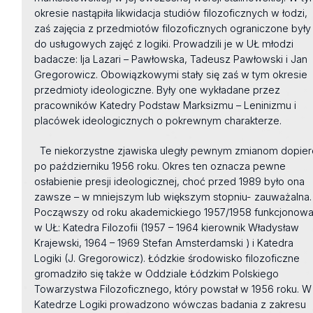
okresie nastąpiła likwidacja studiów filozoficznych w łodzi,
zaś zajęcia z przedmiotów filozoficznych ograniczone były
do usługowych zajęć z logiki. Prowadzili je w UŁ młodzi
badacze: Ija Lazari – Pawłowska, Tadeusz Pawłowski i Jan
Gregorowicz. Obowiązkowymi stały się zaś w tym okresie
przedmioty ideologiczne. Były one wykładane przez
pracowników Katedry Podstaw Marksizmu – Leninizmu i
placówek ideologicznych o pokrewnym charakterze.
Te niekorzystne zjawiska uległy pewnym zmianom dopier
po październiku 1956 roku. Okres ten oznacza pewne
osłabienie presji ideologicznej, choć przed 1989 było ona
zawsze – w mniejszym lub większym stopniu- zauważalna.
Począwszy od roku akademickiego 1957/1958 funkcjonowa
w UŁ: Katedra Filozofii (1957 – 1964 kierownik Władysław
Krajewski, 1964 – 1969 Stefan Amsterdamski ) i Katedra
Logiki (J. Gregorowicz). Łódzkie środowisko filozoficzne
gromadziło się także w Oddziale Łódzkim Polskiego
Towarzystwa Filozoficznego, który powstał w 1956 roku. W
Katedrze Logiki prowadzono wówczas badania z zakresu