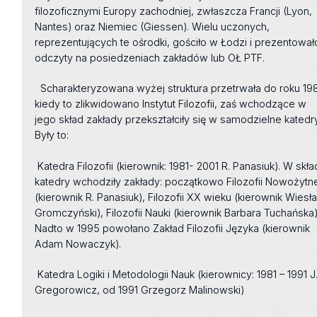
filozoficznymi Europy zachodniej, zwłaszcza Francji (Lyon,
Nantes) oraz Niemiec (Giessen). Wielu uczonych,
reprezentujących te ośrodki, gościło w Łodzi i prezentował
odczyty na posiedzeniach zakładów lub OŁ PTF.
Scharakteryzowana wyżej struktura przetrwała do roku 198
kiedy to zlikwidowano Instytut Filozofii, zaś wchodzące w
jego skład zakłady przekształciły się w samodzielne katedry
Były to:
Katedra Filozofii (kierownik: 1981- 2001 R. Panasiuk). W skła
katedry wchodziły zakłady: początkowo Filozofii Nowożytn
(kierownik R. Panasiuk), Filozofii XX wieku (kierownik Wiesł
Gromczyński), Filozofii Nauki (kierownik Barbara Tuchańska)
Nadto w 1995 powołano Zakład Filozofii Języka (kierownik
Adam Nowaczyk).
Katedra Logiki i Metodologii Nauk (kierownicy: 1981 – 1991 J
Gregorowicz, od 1991 Grzegorz Malinowski)