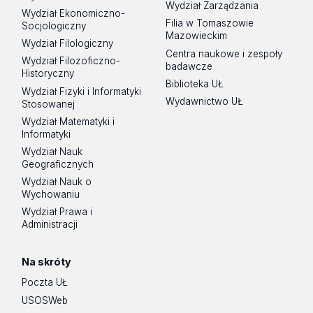
Wydział Zarządzania
Wydział Ekonomiczno-
Filia w Tomaszowie
Socjologiczny
Mazowieckim
Wydział Filologiczny
Centra naukowe i zespoły
Wydział Filozoficzno-
badawcze
Historyczny
Biblioteka UŁ
Wydział Fizyki i Informatyki
Wydawnictwo UŁ
Stosowanej
Wydział Matematyki i
Informatyki
Wydział Nauk
Geograficznych
Wydział Nauk o
Wychowaniu
Wydział Prawa i
Administracji
Na skróty
Poczta UŁ
USOSWeb