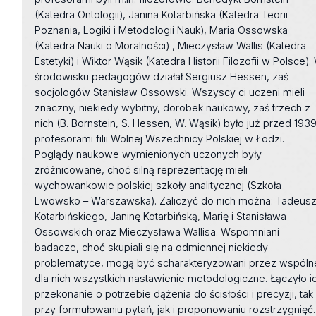
(Katedra Ontologii), Janina Kotarbińska (Katedra Teorii
Poznania, Logiki i Metodologii Nauk), Maria Ossowska
(Katedra Nauki o Moralności) , Mieczysław Wallis (Katedra
Estetyki) i Wiktor Wąsik (Katedra Historii Filozofii w Polsce).
środowisku pedagogów działał Sergiusz Hessen, zaś
socjologów Stanisław Ossowski. Wszyscy ci uczeni mieli
znaczny, niekiedy wybitny, dorobek naukowy, zaś trzech z
nich (B. Bornstein, S. Hessen, W. Wąsik) było już przed 193
profesorami filii Wolnej Wszechnicy Polskiej w Łodzi.
Poglądy naukowe wymienionych uczonych były
zróżnicowane, choć silną reprezentację mieli
wychowankowie polskiej szkoły analitycznej (Szkoła
Lwowsko – Warszawska). Zaliczyć do nich można: Tadeus
Kotarbińskiego, Janinę Kotarbińską, Marię i Stanisława
Ossowskich oraz Mieczysława Wallisa. Wspomniani
badacze, choć skupiali się na odmiennej niekiedy
problematyce, mogą być scharakteryzowani przez wspóln
dla nich wszystkich nastawienie metodologiczne. Łączyło i
przekonanie o potrzebie dążenia do ścisłości i precyzji, tak
przy formułowaniu pytań, jak i proponowaniu rozstrzygnięć.