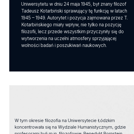
Uniwersytetu w dniu 24 maja 1945, był znany filozof
Tadeusz Kotarbiński sprawujący tę funkcję w latach
1945 – 1949. Autorytet i pozycja zajmowana przez T.
Kotarbińskiego miały wpływ, nie tylko na pozycję
filozofii, lecz przede wszystkim przyczyniły się do
wytworzenia na uczelni atmosfery sprzyjającej
wolności badań i poszukiwań naukowych.
W tym okresie filozofia na Uniwersytecie Łódzkim
koncentrowała się na Wydziale Humanistycznym, gdzie
profesorami byli m.in. filozofowie: Benedykt Bornstein