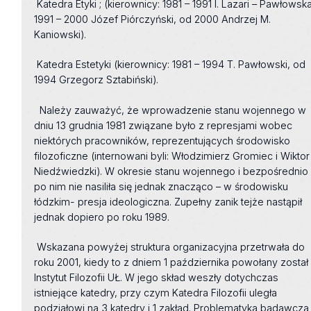
Katedra Etyki ; (kierownicy: 1981 – 1991 I. Lazari – Pawłowska
1991 – 2000 Józef Piórczyński, od 2000 Andrzej M.
Kaniowski).
Katedra Estetyki (kierownicy: 1981 – 1994 T. Pawłowski, od
1994 Grzegorz Sztabiński).
Należy zauważyć, że wprowadzenie stanu wojennego w
dniu 13 grudnia 1981 związane było z represjami wobec
niektórych pracowników, reprezentujących środowisko
filozoficzne (internowani byli: Włodzimierz Gromiec i Wiktor
Niedźwiedzki). W okresie stanu wojennego i bezpośrednio
po nim nie nasiliła się jednak znacząco – w środowisku
łódzkim- presja ideologiczna. Zupełny zanik tejże nastąpił
jednak dopiero po roku 1989.
Wskazana powyżej struktura organizacyjna przetrwała do
roku 2001, kiedy to z dniem 1 października powołany został
Instytut Filozofii UŁ. W jego skład weszły dotychczas
istniejące katedry, przy czym Katedra Filozofii uległa
podziałowi na 3 katedry i 1 zakład. Problematyka badawcza 