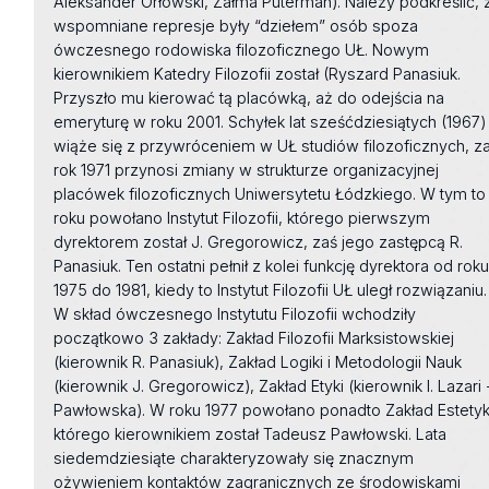
Aleksander Orłowski, Załma Puterman). Należy podkreślić, 
wspomniane represje były “dziełem” osób spoza
ówczesnego rodowiska filozoficznego UŁ. Nowym
kierownikiem Katedry Filozofii został (Ryszard Panasiuk.
Przyszło mu kierować tą placówką, aż do odejścia na
emeryturę w roku 2001. Schyłek lat sześćdziesiątych (1967)
wiąże się z przywróceniem w UŁ studiów filozoficznych, z
rok 1971 przynosi zmiany w strukturze organizacyjnej
placówek filozoficznych Uniwersytetu Łódzkiego. W tym to
roku powołano Instytut Filozofii, którego pierwszym
dyrektorem został J. Gregorowicz, zaś jego zastępcą R.
Panasiuk. Ten ostatni pełnił z kolei funkcję dyrektora od rok
1975 do 1981, kiedy to Instytut Filozofii UŁ uległ rozwiązaniu.
W skład ówczesnego Instytutu Filozofii wchodziły
początkowo 3 zakłady: Zakład Filozofii Marksistowskiej
(kierownik R. Panasiuk), Zakład Logiki i Metodologii Nauk
(kierownik J. Gregorowicz), Zakład Etyki (kierownik I. Lazari 
Pawłowska). W roku 1977 powołano ponadto Zakład Estetyk
którego kierownikiem został Tadeusz Pawłowski. Lata
siedemdziesiąte charakteryzowały się znacznym
ożywieniem kontaktów zagranicznych ze środowiskami