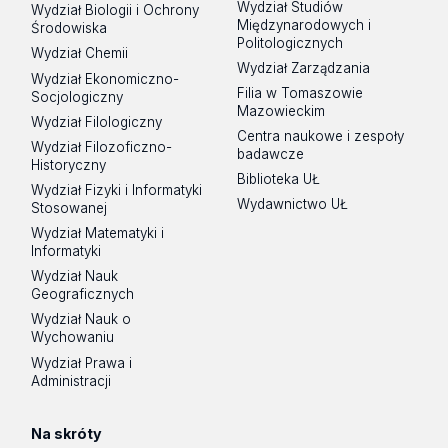
Wydział Studiów
Wydział Biologii i Ochrony
Międzynarodowych i
Środowiska
Politologicznych
Wydział Chemii
Wydział Zarządzania
Wydział Ekonomiczno-
Filia w Tomaszowie
Socjologiczny
Mazowieckim
Wydział Filologiczny
Centra naukowe i zespoły
Wydział Filozoficzno-
badawcze
Historyczny
Biblioteka UŁ
Wydział Fizyki i Informatyki
Wydawnictwo UŁ
Stosowanej
Wydział Matematyki i
Informatyki
Wydział Nauk
Geograficznych
Wydział Nauk o
Wychowaniu
Wydział Prawa i
Administracji
Na skróty