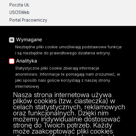
Poczta UŁ
USOSWeb
Portal Pracowniczy
Baza Aktów Własnych
Platforma e-learningowa
Wymagane
Moodle
Niezbędne pliki cookie umożliwiają podstawowe funkcje
Eksperci UŁ
i są niezbędne do prawidłowego działania witryny.
Polityka Prywatności
Analityka
Dostępność
Statystyczne pliki cookie zbierają informacje
anonimowo. Informacje te pomagają nam zrozumieć, w
jaki sposób nasi goście korzystają z naszej strony
internetowej.
Nasza strona internetowa używa
Instytut Filozofii
plików cookies (tzw. ciasteczka) w
ul. Lindleya 3/5
celach statystycznych, reklamowych
90-131 Łódź
oraz funkcjonalnych. Dzięki nim
tel./fax: (48) (42) 635-61-35/(29)
możemy indywidualnie dostosować
e-mail: filozofia@uni.lodz.pl
stronę do Twoich potrzeb. Każdy
może zaakceptować pliki cookies