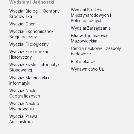
Wydziały i Jednostki
Wydział Studiów
Wydział Biologii i Ochrony
Międzynarodowych i
Środowiska
Politologicznych
Wydział Chemii
Wydział Zarządzania
Wydział Ekonomiczno-
Filia w Tomaszowie
Socjologiczny
Mazowieckim
Wydział Filologiczny
Centra naukowe i zespoły
Wydział Filozoficzno-
badawcze
Historyczny
Biblioteka UŁ
Wydział Fizyki i Informatyki
Wydawnictwo UŁ
Stosowanej
Wydział Matematyki i
Informatyki
Wydział Nauk
Geograficznych
Wydział Nauk o
Wychowaniu
Wydział Prawa i
Administracji