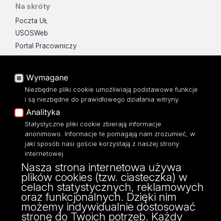
Na skróty
Poczta UŁ
USOSWeb
Portal Pracowniczy
Baza Aktów Własnych
Platforma e-learningowa
Wymagane
Moodle
Niezbędne pliki cookie umożliwiają podstawowe funkcje
Eksperci UŁ
i są niezbędne do prawidłowego działania witryny.
Polityka Prywatności
Analityka
Dostępność
Statystyczne pliki cookie zbierają informacje
anonimowo. Informacje te pomagają nam zrozumieć, w
jaki sposób nasi goście korzystają z naszej strony
internetowej.
Nasza strona internetowa używa
Instytut Filozofii
plików cookies (tzw. ciasteczka) w
ul. Lindleya 3/5
celach statystycznych, reklamowych
90-131 Łódź
oraz funkcjonalnych. Dzięki nim
tel./fax: (48) (42) 635-61-35/(29)
możemy indywidualnie dostosować
e-mail: filozofia@uni.lodz.pl
stronę do Twoich potrzeb. Każdy