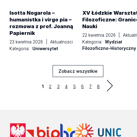
Isotta Nogarola –
XV Łódzkie Warszta
humanistka i virgo pia –
Filozoficzne: Granic
rozmowa z prof. Joanną
Nauki
Papiernik
22 kwietnia 2026
|
Aktualn
23 kwietnia 2026
|
Aktualności
Kategoria:
Wydział
Filozoficzno-Historyczny
Kategoria:
Uniwersytet
Zobacz wszystkie
Aktualności
Strona
Strona
Strona
Strona
Strona
Strona
Strona
1
2
3
4
5
6
7
8