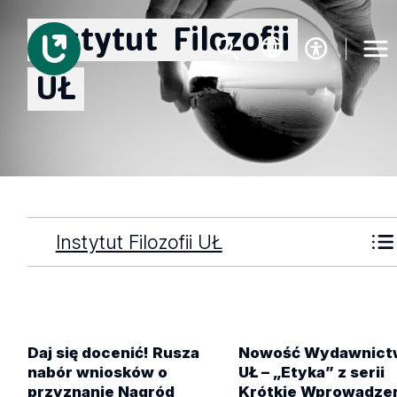
Instytut
Filozofii
UŁ
Instytut Filozofii UŁ
Daj się docenić! Rusza
Nowość Wydawnict
nabór wniosków o
UŁ – „Etyka” z serii
przyznanie Nagród
Krótkie Wprowadze