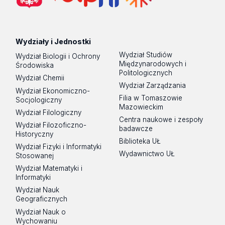
Wydziały i Jednostki
Wydział Studiów
Wydział Biologii i Ochrony
Międzynarodowych i
Środowiska
Politologicznych
Wydział Chemii
Wydział Zarządzania
Wydział Ekonomiczno-
Filia w Tomaszowie
Socjologiczny
Mazowieckim
Wydział Filologiczny
Centra naukowe i zespoły
Wydział Filozoficzno-
badawcze
Historyczny
Biblioteka UŁ
Wydział Fizyki i Informatyki
Wydawnictwo UŁ
Stosowanej
Wydział Matematyki i
Informatyki
Wydział Nauk
Geograficznych
Wydział Nauk o
Wychowaniu