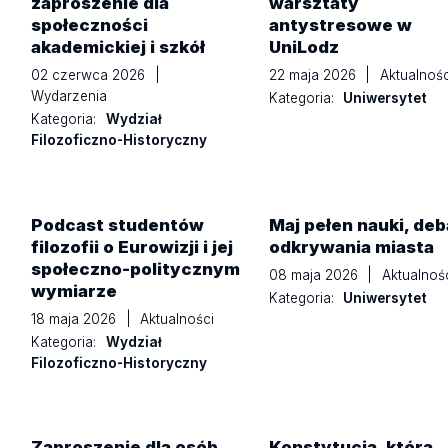
zaproszenie dla
warsztaty
społeczności
antystresowe w
akademickiej i szkół
UniLodz
02 czerwca 2026
|
22 maja 2026
|
Aktualnośc
Wydarzenia
Kategoria:
Uniwersytet
Kategoria:
Wydział
Filozoficzno-Historyczny
Podcast studentów
Maj pełen nauki, deba
filozofii o Eurowizji i jej
odkrywania miasta
społeczno-politycznym
08 maja 2026
|
Aktualnoś
wymiarze
Kategoria:
Uniwersytet
18 maja 2026
|
Aktualności
Kategoria:
Wydział
Filozoficzno-Historyczny
Zaproszenie dla osób
Konstytucja, która