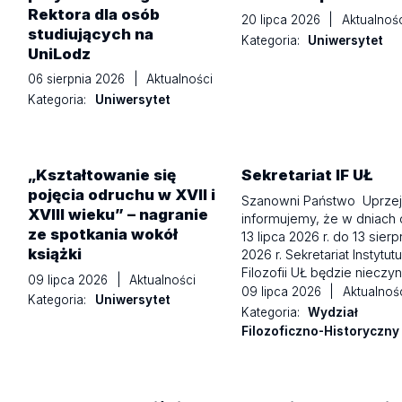
Rektora dla osób
20 lipca 2026
|
Aktualnośc
studiujących na
Kategoria:
Uniwersytet
UniLodz
06 sierpnia 2026
|
Aktualności
Kategoria:
Uniwersytet
„Kształtowanie się
Sekretariat IF UŁ
pojęcia odruchu w XVII i
Szanowni Państwo Uprze
XVIII wieku” – nagranie
informujemy, że w dniach
ze spotkania wokół
13 lipca 2026 r. do 13 sierp
książki
2026 r. Sekretariat Instytutu
Filozofii UŁ będzie nieczyn
09 lipca 2026
|
Aktualności
09 lipca 2026
|
Aktualnoś
Kategoria:
Uniwersytet
Kategoria:
Wydział
Filozoficzno-Historyczny