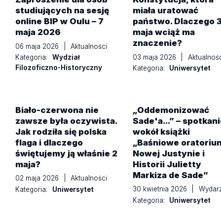
studiujących na sesję
miała uratować
online BIP w Oulu – 7
państwo. Dlaczego 
maja 2026
maja wciąż ma
znaczenie?
06 maja 2026
|
Aktualności
03 maja 2026
|
Aktualnośc
Kategoria:
Wydział
Filozoficzno-Historyczny
Kategoria:
Uniwersytet
Biało-czerwona nie
„Oddemonizować
zawsze była oczywista.
Sade'a...” – spotkan
Jak rodziła się polska
wokół książki
flaga i dlaczego
„Baśniowe oratoriu
świętujemy ją właśnie 2
Nowej Justynie i
maja?
Historii Julietty
Markiza de Sade”
02 maja 2026
|
Aktualności
30 kwietnia 2026
|
Wydarz
Kategoria:
Uniwersytet
Kategoria:
Uniwersytet