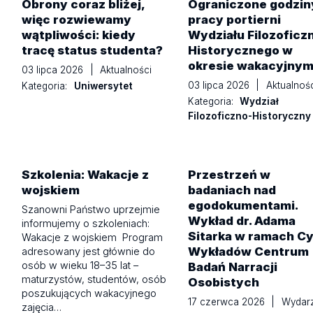
Obrony coraz bliżej,
Ograniczone godzin
więc rozwiewamy
pracy portierni
wątpliwości: kiedy
Wydziału Filozoficz
tracę status studenta?
Historycznego w
okresie wakacyjny
03 lipca 2026
|
Aktualności
03 lipca 2026
|
Aktualnośc
Kategoria:
Uniwersytet
Kategoria:
Wydział
Filozoficzno-Historyczny
Szkolenia: Wakacje z
Przestrzeń w
wojskiem
badaniach nad
egodokumentami.
Szanowni Państwo uprzejmie
Wykład dr. Adama
informujemy o szkoleniach:
Sitarka w ramach Cy
Wakacje z wojskiem Program
Wykładów Centrum
adresowany jest głównie do
osób w wieku 18–35 lat –
Badań Narracji
maturzystów, studentów, osób
Osobistych
poszukujących wakacyjnego
17 czerwca 2026
|
Wydarz
zajęcia…