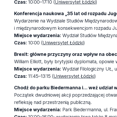
Czas:
10:00–17:10 (
Uniwersytet Łódzki
)
Konferencja naukowa „35 lat od rozpadu Jug
Wydarzenie na Wydziale Studiów Międzynarodow
i międzynarodowym konsekwencjom rozpadu Jug
Miejsce wydarzenia:
Wydział Studiów Międzynar
Czas:
10:00 (
Uniwersytet Łódzki
)
Brexit: główne przyczyny oraz wpływ na obec
William Elliott, były brytyjski dyplomata, opowie 
Miejsce wydarzenia:
Wydział Filologiczny UŁ, u
Czas:
11:45–13:15 (
Uniwersytet Łódzki
)
Chodź do parku Biedermanna i… weź udział w 
Początek dwudniowej akcji poprzedzającej otwarc
refleksję nad przestrzenią publiczną.
Miejsce wydarzenia:
Park Biedermanna, ul. Fra
Czas:
10:00–16:00; wydarzenie trwa także 8 maja