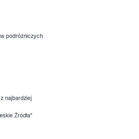
rów podróżniczych
 najbardziej
skie Źródła”