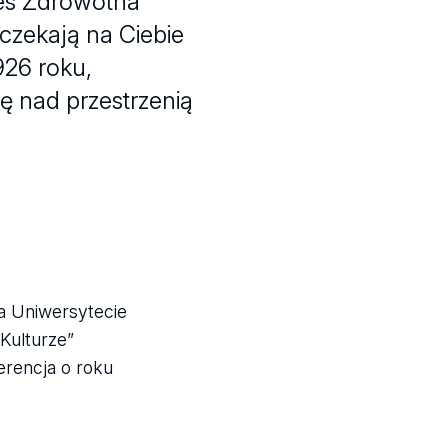
res Zdrowotna
 czekają na Ciebie
26 roku,
ję nad przestrzenią
Na Uniwersytecie
Kulturze”
erencja o roku