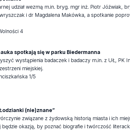
rnej udział wezmą m.in. bryg. mgr inż. Piotr Jóźwiak, b
awryszczak i dr Magdalena Makówka, a spotkanie popro
Wolności 4
 nauka spotkają się w parku Biedermanna
arzyszyć wystąpienia badaczek i badaczy m.in. z UŁ, PK 
estrzeni miejskiej.
nciszkańska 1/5
„Łodzianki (nie)znane”
czynie związane z żydowską historią miasta i ich miej
 będzie okazją, by poznać biografie i twórczość literac