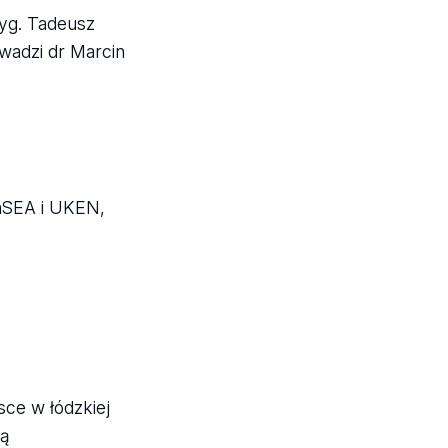
ryg. Tadeusz
wadzi dr Marcin
InSEA i UKEN,
sce w łódzkiej
ką