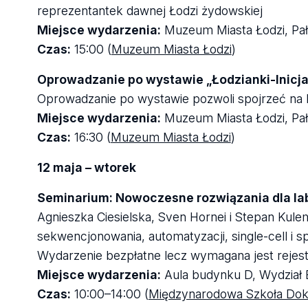
reprezentantek dawnej Łodzi żydowskiej
Miejsce wydarzenia:
Muzeum Miasta Łodzi, Pał
Czas:
15:00 (
Muzeum Miasta Łodzi
)
Oprowadzanie po wystawie „Łodzianki-Inicjat
Oprowadzanie po wystawie pozwoli spojrzeć na biog
Miejsce wydarzenia:
Muzeum Miasta Łodzi, Pał
Czas:
16:30 (
Muzeum Miasta Łodzi
)
12 maja – wtorek
Seminarium: Nowoczesne rozwiązania dla la
Agnieszka Ciesielska, Sven Hornei i Stepan Kule
sekwencjonowania, automatyzacji, single-cell i sp
Wydarzenie bezpłatne lecz wymagana jest rejest
Miejsce wydarzenia:
Aula budynku D, Wydział B
Czas:
10:00–14:00 (
Międzynarodowa Szkoła Dok