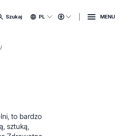
MENU
Szukaj
PL
MENU
DOSTĘPNOŚCI
ni, to bardzo
ą, sztuką,