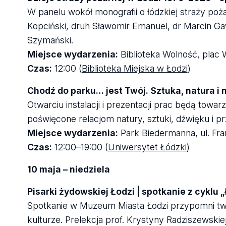
W panelu wokół monografii o łódzkiej straży poża
Kopciński, druh Sławomir Emanuel, dr Marcin G
Szymański.
Miejsce wydarzenia:
Biblioteka Wolność, plac 
Czas:
12:00 (
Biblioteka Miejska w Łodzi
)
Chodź do parku… jest Twój. Sztuka, natura i
Otwarciu instalacji i prezentacji prac będą tow
poświęcone relacjom natury, sztuki, dźwięku i prz
Miejsce wydarzenia:
Park Biedermanna, ul. Fra
Czas:
12:00–19:00 (
Uniwersytet Łódzki
)
10 maja – niedziela
Pisarki żydowskiej Łodzi | spotkanie z cyklu 
Spotkanie w Muzeum Miasta Łodzi przypomni twór
kulturze. Prelekcja prof. Krystyny Radziszewskiej