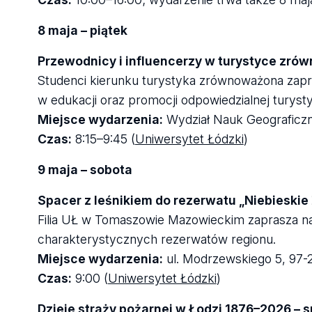
8 maja – piątek
Przewodnicy i influencerzy w turystyce zrów
Studenci kierunku turystyka zrównoważona zapre
w edukacji oraz promocji odpowiedzialnej turysty
Miejsce wydarzenia:
Wydział Nauk Geograficzn
Czas:
8:15–9:45 (
Uniwersytet Łódzki
)
9 maja – sobota
Spacer z leśnikiem do rezerwatu „Niebieskie
Filia UŁ w Tomaszowie Mazowieckim zaprasza na 
charakterystycznych rezerwatów regionu.
Miejsce wydarzenia:
ul. Modrzewskiego 5, 97-
Czas:
9:00 (
Uniwersytet Łódzki
)
Dzieje straży pożarnej w Łodzi 1876–2026 – 