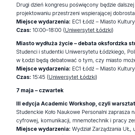
Drugi dzień kongresu poświęcony będzie dalszej 
projektowaniu przestrzeni wspierającej dobrost
Miejsce wydarzenia:
EC1 Łódź – Miasto Kultury,
Czas:
10:00–18:00 (
Uniwersytet Łódzki
)
Miasto wydłuża życie – debata oksfordzka st
Studenci i studentki Uniwersytetu Łódzkiego, Po
w Łodzi będą debatować o tym, czy miasto może 
Miejsce wydarzenia:
EC1 Łódź – Miasto Kultury,
Czas:
15:45 (
Uniwersytet Łódzki
)
7 maja – czwartek
III edycja Academic Workshop, czyli warszta
Studenckie Koło Naukowe Personalni zaprasza na 
cyfrowej, komunikacji, mnemotechnik i pracy ze
Miejsce wydarzenia:
Wydział Zarządzania UŁ, u