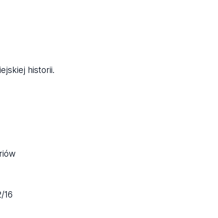
skiej historii.
riów
2/16