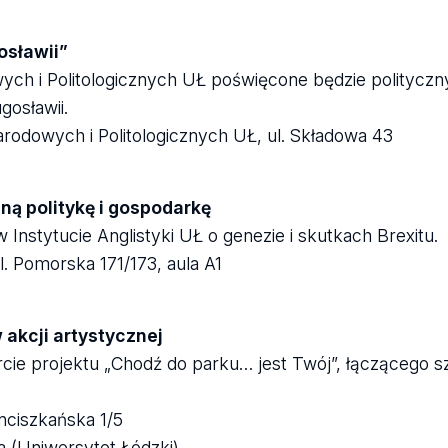
osławii”
ych i Politologicznych UŁ poświęcone będzie politycz
osławii.
odowych i Politologicznych UŁ, ul. Składowa 43
ną politykę i gospodarkę
w Instytucie Anglistyki UŁ o genezie i skutkach Brexitu.
l. Pomorska 171/173, aula A1
akcji artystycznej
ie projektu „Chodź do parku… jest Twój”, łączącego sz
nciszkańska 1/5
 (
Uniwersytet Łódzki
)