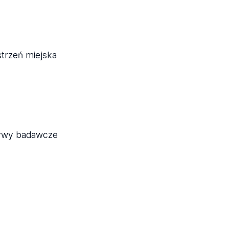
strzeń miejska
tywy badawcze