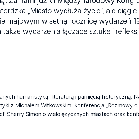
ią. Za nami już VI Międzynarodowy Kong
ordzka „Miasto wydłuża życie”, ale ciągle
ie majowym w setną rocznicę wydarzeń 19
a także wydarzenia łączące sztukę i refleks
anych humanistyką, literaturą i pamięcią historyczną. 
etyki z Michałem Witkowskim, konferencja „Rozmowy o 
rof. Sherry Simon o wielojęzycznych miastach oraz konf