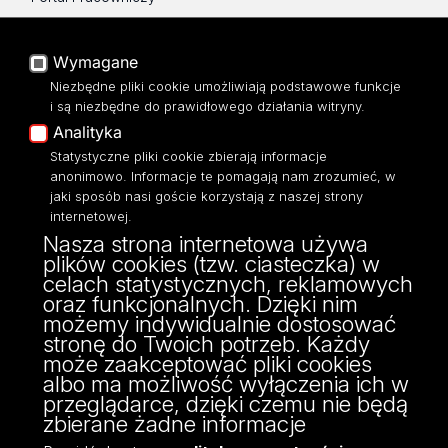
Baza Aktów Własnych
Platforma e-learningowa
Wymagane
Moodle
Niezbędne pliki cookie umożliwiają podstawowe funkcje
Eksperci UŁ
i są niezbędne do prawidłowego działania witryny.
Polityka Prywatności
Analityka
Dostępność
Statystyczne pliki cookie zbierają informacje
anonimowo. Informacje te pomagają nam zrozumieć, w
jaki sposób nasi goście korzystają z naszej strony
internetowej.
Nasza strona internetowa używa
Instytut Filozofii
plików cookies (tzw. ciasteczka) w
ul. Lindleya 3/5
celach statystycznych, reklamowych
90-131 Łódź
oraz funkcjonalnych. Dzięki nim
tel./fax: (48) (42) 635-61-35/(29)
możemy indywidualnie dostosować
e-mail: filozofia@uni.lodz.pl
stronę do Twoich potrzeb. Każdy
może zaakceptować pliki cookies
albo ma możliwość wyłączenia ich w
przeglądarce, dzięki czemu nie będą
zbierane żadne informacje