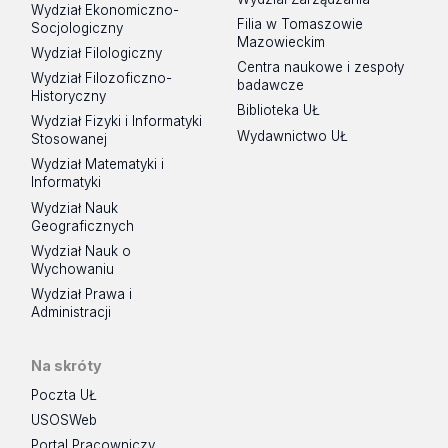
Wydział Ekonomiczno-
Filia w Tomaszowie
Socjologiczny
Mazowieckim
Wydział Filologiczny
Centra naukowe i zespoły
Wydział Filozoficzno-
badawcze
Historyczny
Biblioteka UŁ
Wydział Fizyki i Informatyki
Wydawnictwo UŁ
Stosowanej
Wydział Matematyki i
Informatyki
Wydział Nauk
Geograficznych
Wydział Nauk o
Wychowaniu
Wydział Prawa i
Administracji
Na skróty
Poczta UŁ
USOSWeb
Portal Pracowniczy