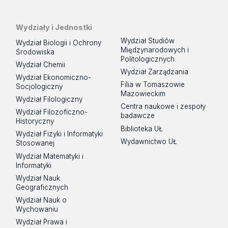
Wydziały i Jednostki
Wydział Studiów
Wydział Biologii i Ochrony
Międzynarodowych i
Środowiska
Politologicznych
Wydział Chemii
Wydział Zarządzania
Wydział Ekonomiczno-
Filia w Tomaszowie
Socjologiczny
Mazowieckim
Wydział Filologiczny
Centra naukowe i zespoły
Wydział Filozoficzno-
badawcze
Historyczny
Biblioteka UŁ
Wydział Fizyki i Informatyki
Wydawnictwo UŁ
Stosowanej
Wydział Matematyki i
Informatyki
Wydział Nauk
Geograficznych
Wydział Nauk o
Wychowaniu
Wydział Prawa i