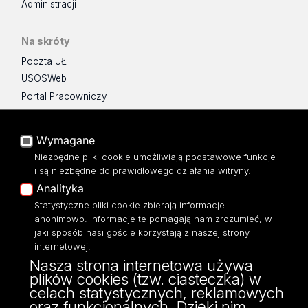
Administracji
Na skróty
Poczta UŁ
USOSWeb
Portal Pracowniczy
Baza Aktów Własnych
Platforma e-learningowa
Wymagane
Moodle
Niezbędne pliki cookie umożliwiają podstawowe funkcje
Eksperci UŁ
i są niezbędne do prawidłowego działania witryny.
Polityka Prywatności
Analityka
Dostępność
Statystyczne pliki cookie zbierają informacje
anonimowo. Informacje te pomagają nam zrozumieć, w
jaki sposób nasi goście korzystają z naszej strony
internetowej.
Nasza strona internetowa używa
Instytut Filozofii
plików cookies (tzw. ciasteczka) w
ul. Lindleya 3/5
celach statystycznych, reklamowych
90-131 Łódź
oraz funkcjonalnych. Dzięki nim
tel./fax: (48) (42) 635-61-35/(29)