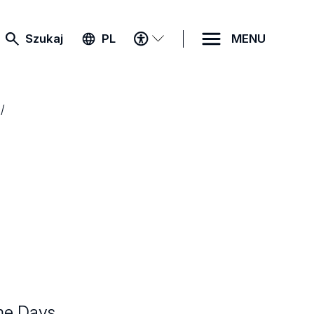
MENU
Szukaj
PL
MENU
DOSTĘPNOŚCI
me Days