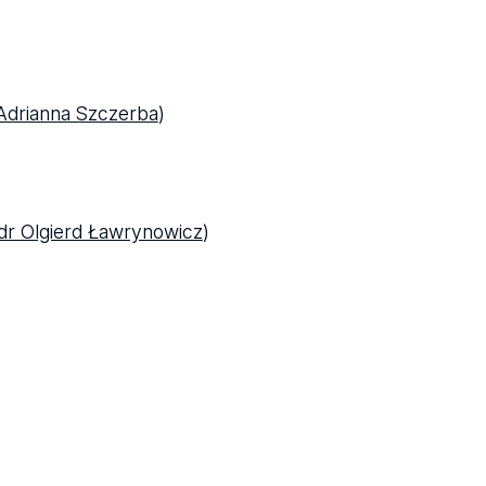
 Adrianna Szczerba
)
dr Olgierd Ławrynowicz
)