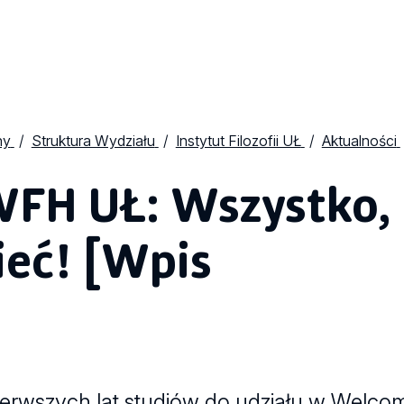
ny
Struktura Wydziału
Instytut Filozofii UŁ
Aktualności
FH UŁ: Wszystko,
ieć! [Wpis
erwszych lat studiów do udziału w Welco