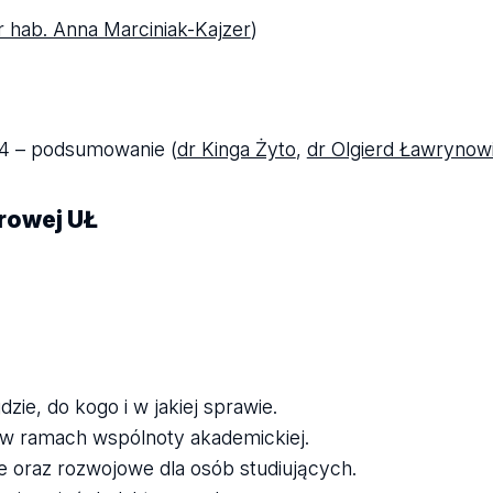
dr hab. Anna Marciniak-Kajzer
)
4 – podsumowanie (
dr Kinga Żyto
,
dr Olgierd Ławrynow
urowej UŁ
zie, do kogo i w jakiej sprawie.
w ramach wspólnoty akademickiej.
e oraz rozwojowe dla osób studiujących.