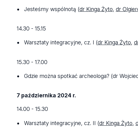
Jesteśmy wspólnotą (
dr Kinga Żyto
,
dr Olgie
14.30 - 15.15
Warsztaty integracyjne, cz. I (
dr Kinga Żyto
,
d
15.30 - 17.00
Gdzie można spotkać archeologa? (dr Wojcie
7 października 2024 r.
14.00 - 15.30
Warsztaty integracyjne, cz. II (
dr Kinga Żyto
,