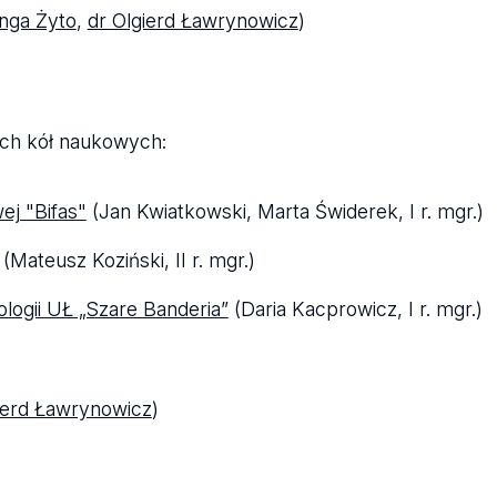
inga Żyto
,
dr Olgierd Ławrynowicz
)
ych kół naukowych:
ej "Bifas"
(Jan Kwiatkowski, Marta Świderek, I r. mgr.)
(Mateusz Koziński, II r. mgr.)
ogii UŁ „Szare Banderia”
(Daria Kacprowicz, I r. mgr.)
ierd Ławrynowicz
)