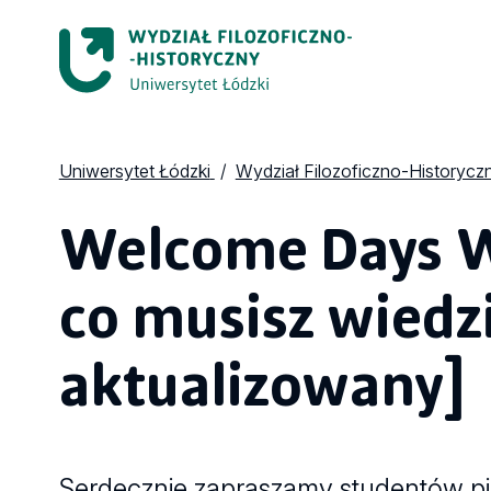
Uniwersytet Łódzki
Wydział Filozoficzno-Historycz
Welcome Days W
co musisz wiedz
aktualizowany]
Serdecznie zapraszamy studentów pi