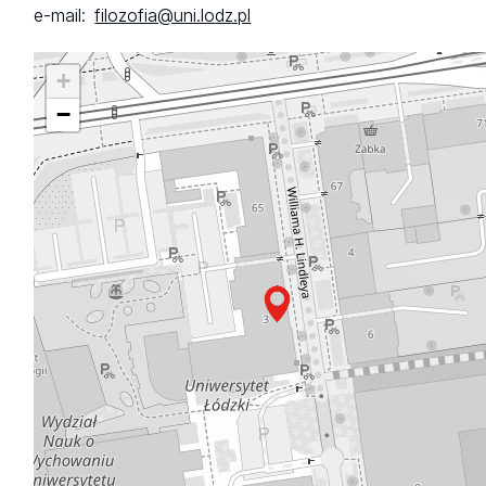
e-mail:
filozofia@uni.lodz.pl
+
−