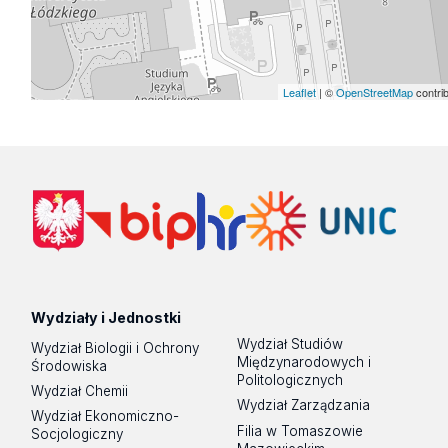
Leaflet
| ©
OpenStreetMap
contri
Wydziały i Jednostki
Wydział Studiów
Wydział Biologii i Ochrony
Międzynarodowych i
Środowiska
Politologicznych
Wydział Chemii
Wydział Zarządzania
Wydział Ekonomiczno-
Filia w Tomaszowie
Socjologiczny